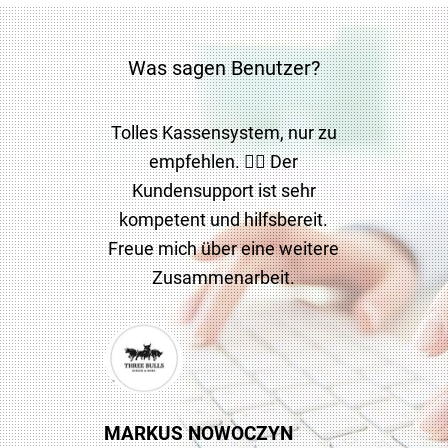
Was sagen Benutzer?
Tolles Kassensystem, nur zu
Sehr funktionales und
bedienerfreundliches
empfehlen. 👍🏼 Der
Kundensupport ist sehr
Kassensystem.
kompetent und hilfsbereit.
Kundenservice sehr
Freue mich über eine weitere
Kompetent. Erreichbarkeit
Zusammenarbeit.
sehr gut. Preis-/
Leistungsverhältnis
vergleichsweise Top. Nur zu
empfehlen.
MARKUS NOWOCZYN
MIA FAUNDER