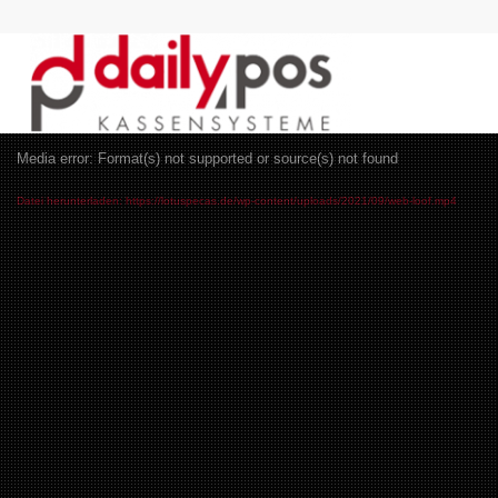
Media error: Format(s) not supported or source(s) not found
Datei herunterladen: https://lotuspecas.de/wp-content/uploads/2021/09/web-loof.mp4